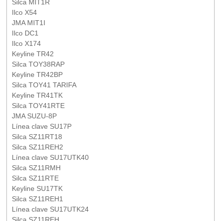
Silca MIT1R
Ilco X54
JMA MIT1I
Ilco DC1
Ilco X174
Keyline TR42
Silca TOY38RAP
Keyline TR42BP
Silca TOY41 TARIFA
Keyline TR41TK
Silca TOY41RTE
JMA SUZU-8P
Línea clave SU17P
Silca SZ11RT18
Silca SZ11REH2
Línea clave SU17UTK40
Silca SZ11RMH
Silca SZ11RTE
Keyline SU17TK
Silca SZ11REH1
Línea clave SU17UTK24
Silca SZ11REH