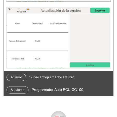
Super Programador CGPro
Anterior
Programador Auto ECU CG100
Siguiente