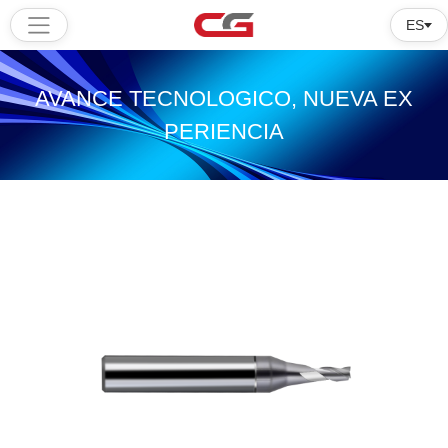
ES
Hogar
AVANCE TECNOLOGICO, NUEVA EX
Productos
PERIENCIA
Software
Tutorial
Sobre
nosotros