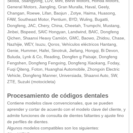
Skoda, Ssangyong, LDV, Mini, BMW Motors, Honda Motors,
General Motors, Jiangling, Gran Muralla, Haval, Geely,
Changan, Roewe, Lifan, Baojun , Zotye, Haima, Huasong,
FAW, Southeast Motor, Pentium, BYD, Wuling, Bugatti,
Dongfeng, JAC, Chery, China, Cheetah, Trumpchi, Mustang,
Jinbei, Bispeed, SAIC Hongyan, Landwind, BAIC, Dongfeng
Qichen, Shaanxi Heavy Camión, GMC, Baowo, Zhidou, Chase,
Nazhijie, WEY, Isuzu, Qoros, Vehículos eléctricos Hantang,
Genie, Hummer, Hafei, Sinotruk, Jiefang, Hongqi, Bi Devon,
Buluda, Lynk & Co, Reading, Dongfen g Paisaje, Dongfeng
Fengshen, Dongfeng Fengxing, Dongfeng Xiaokang, Foday,
Fuqi Qiteng, Foton, Huanghai Automobile, Zhongxin Electric
Vehicle, Dongfeng Manner, Universiada, Shaanxi Auto, SW,
ZTE, Suzuki (motocicleta)
Procesamiento de códigos dentales
Contiene modelos clave convencionales, que se pueden
aprender y cortar de acuerdo con el modelo clave del cliente, y
admite funciones de consulta de dientes faltantes y ajuste fino
de perfiles de dientes.
Algunos modelos compatibles son los siguientes: