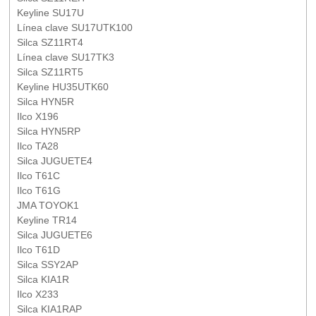
Keyline SU17U
Línea clave SU17UTK100
Silca SZ11RT4
Línea clave SU17TK3
Silca SZ11RT5
Keyline HU35UTK60
Silca HYN5R
Ilco X196
Silca HYN5RP
Ilco TA28
Silca JUGUETE4
Ilco T61C
Ilco T61G
JMA TOYOK1
Keyline TR14
Silca JUGUETE6
Ilco T61D
Silca SSY2AP
Silca KIA1R
Ilco X233
Silca KIA1RAP