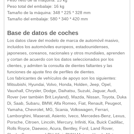
Peso neto de la máquina: 13 kg
Peso total del embalaje: 16 kg
Tamaño de la máquina: 348 * 225 * 328 mm
Tamaño del embalaje: 580 * 340 * 420 mm
Base de datos de coches
Los datos clave del modelo de marca de automóvil masivo,
incluidos los automóviles europeos, estadounidenses,
japoneses, coreanos, nacionales y otros mundiales, aprenden
y cortan de acuerdo con los datos seleccionados por los
clientes, y admiten la consulta de dientes faltantes y las
funciones de ajuste fino de perfiles de dientes.
Los fabricantes de vehículos de apoyo son los siguientes:
Mitsubishi, Hyundai, Volvo, Honda, Holden, Jeep, Opel,
Vauxhall, Chrysler, Dodge, Daihatsu, Suzuki, Jaguar, Audi,
Rover (ver también Brit.Leyland), Mazda, Nissan, Toyota, Duka
Di, Saab, Subaru, BMW, Alfa Romeo, Fiat, Renault, Peugeot,
Yamaha, Chevrolet, MG, Scania, Volkswagen, Ferrari,
Lamborghini, Maserati, Asiento, Iveco, Mercedes-Benz, Lexus,
Porsche, Citroen, Lincoln, Mercury, Infiniti, Kia, Buick Cadillac,
Rolls Royce, Daewoo, Acura, Bentley, Ford, Land Rover,