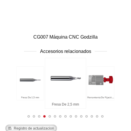
CG007 Máquina CNC Godzilla
Accesorios relacionados
1,0 mm
Fresa De 1,5 mm
Herramienta De Fijación T1
Fresa De 2,5 mm

Registro de actualizacion