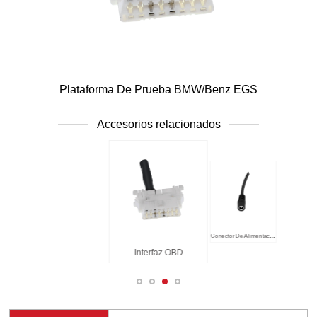
Plataforma De Prueba BMW/Benz EGS
Accesorios relacionados
ables
Mazo
Enchufe De Clavija EGS
Conector De Alimentación
Interfaz OBD