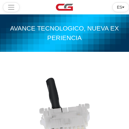
ES
Hogar
AVANCE TECNOLOGICO, NUEVA EX
Productos
PERIENCIA
Software
Tutorial
Sobre
nosotros