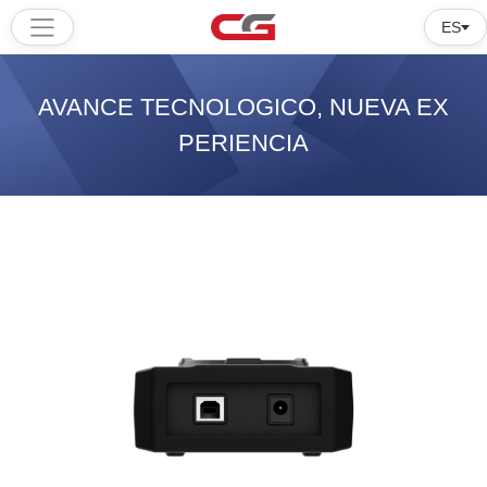
ES
Hogar
AVANCE TECNOLOGICO, NUEVA EX
Productos
PERIENCIA
Software
Tutorial
Sobre
nosotros
Unidad principal CG100x, -Lateral (USB+DC)
CG100x Unidad Principal,-Lado(DB25)
CG100x Unidad Principal,-Lado Frontal