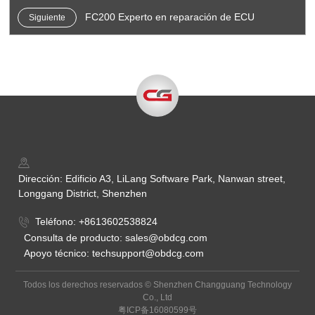
FC200 Experto en reparación de ECU
Siguiente
Dirección: Edificio A3, LiLang Software Park, Nanwan street,
Longgang District, Shenzhen
Teléfono: +8613602538824
Consulta de producto: sales@obdcg.com
Apoyo técnico: techsupport@obdcg.com
Todos los derechos reservados © Shenzhen Changguang Technology
Co., Ltd
粤ICP备16080599号