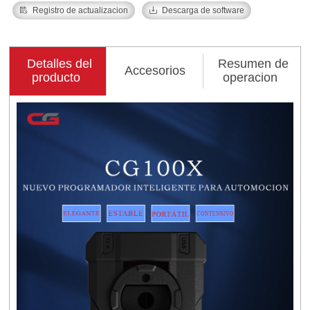

Registro de actualizacion

Descarga de software
Detalles del
Resumen de
Accesorios
producto
operacion