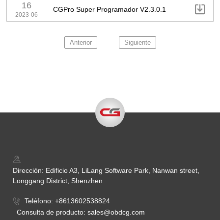
16

CGPro Super Programador V2.3.0.1
2023-06
Anterior
Siguiente
Dirección: Edificio A3, LiLang Software Park, Nanwan street,
Longgang District, Shenzhen
Teléfono: +8613602538824
Consulta de producto: sales@obdcg.com