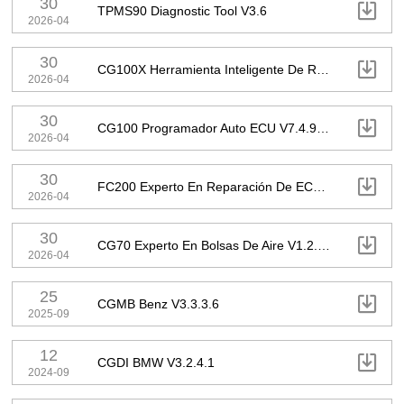
30

TPMS90 Diagnostic Tool V3.6
2026-04
30

CG100X Herramienta Inteligente De Reparación De Automóviles V2.0.8.0
2026-04
30

CG100 Programador Auto ECU V7.4.9.0 (Versión De Pago)
2026-04
30

FC200 Experto En Reparación De ECU V1.3.5.3
2026-04
30

CG70 Experto En Bolsas De Aire V1.2.8.0
2026-04
25

CGMB Benz V3.3.3.6
2025-09
12

CGDI BMW V3.2.4.1
2024-09