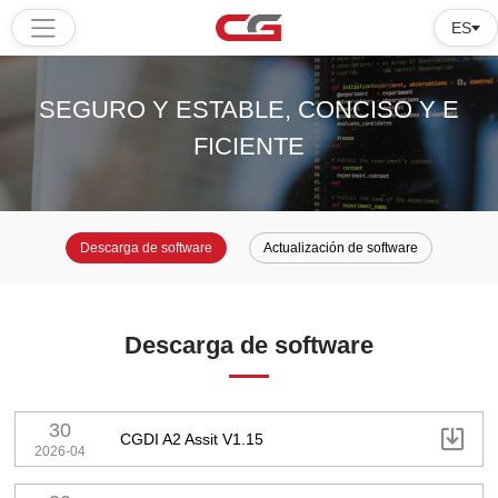
ES
Hogar
SEGURO Y ESTABLE, CONCISO Y E
Productos
FICIENTE
Software
Tutorial
Descarga de software
Actualización de software
Sobre
Descarga de software
nosotros
30

CGDI A2 Assit V1.15
2026-04